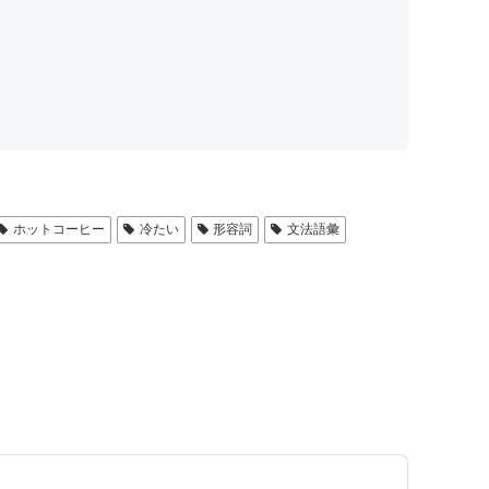
ホットコーヒー
冷たい
形容詞
文法語彙