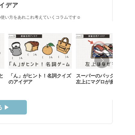
イデア
使い方をあれこれ考えていくコラムです☺︎
と
「ん」がヒント！名詞クイズ
スーパーのパック寿司、な
のアイデア
左上にマグロが多い？
 ▶︎