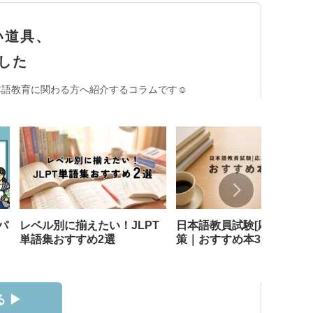
い道具、
した
語教育に関わる方へ紹介するコラムです☺︎
パ
レベル別に揃えたい！JLPT
日本語教員試験[応用試験]
単語集おすすめ2選
策｜おすすめ本3選
 ▶︎