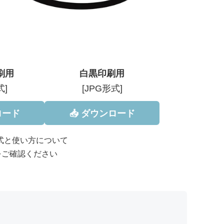
刷用
白黒印刷用
式]
[JPG形式]
ロード
📥 ダウンロード
形式と使い方について
をご確認ください