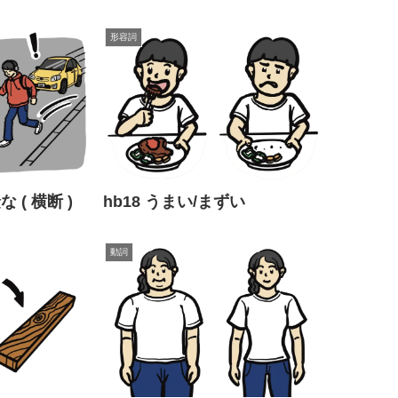
形容詞
な ( 横断 )
hb18 うまい/まずい
動詞