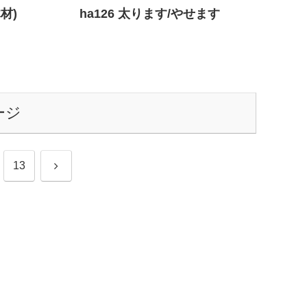
材)
ha126 太ります/やせます
ージ
次
13
へ