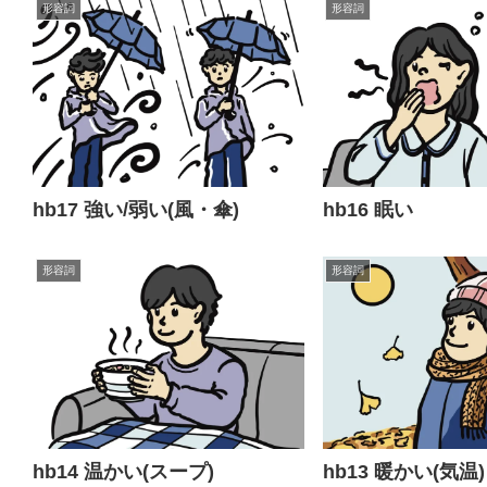
形容詞
形容詞
hb17 強い/弱い(風・傘)
hb16 眠い
形容詞
形容詞
hb14 温かい(スープ)
hb13 暖かい(気温)