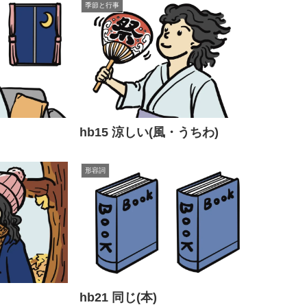
季節と行事
hb15 涼しい(風・うちわ)
形容詞
hb21 同じ(本)