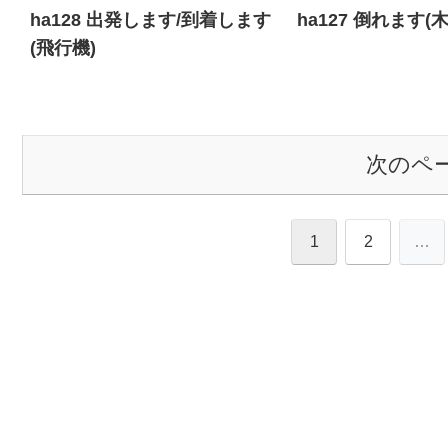
ha128 出発します/到着します
ha127 倒れます(木
(飛行機)
次のペ
1
2
…