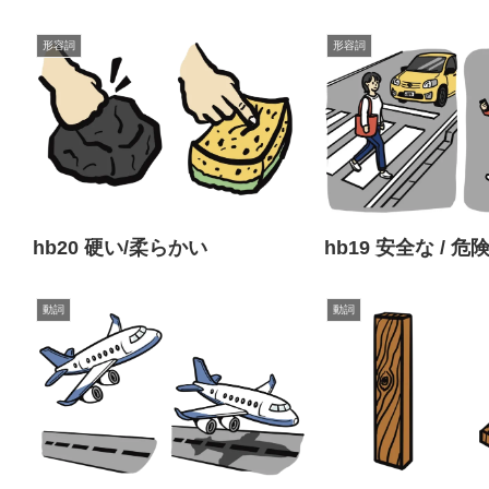
形容詞
形容詞
hb20 硬い/柔らかい
hb19 安全な / 危険
動詞
動詞