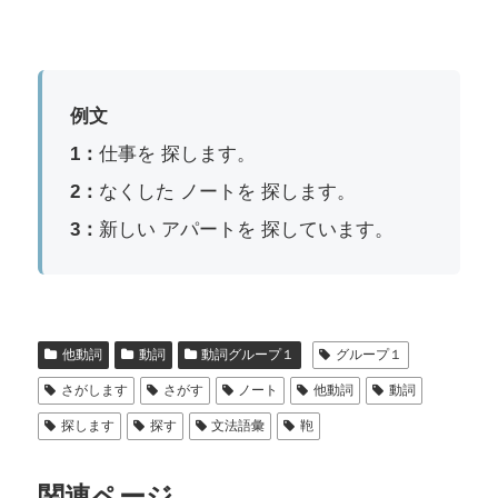
例文
1：
仕事を 探します。
2：
なくした ノートを 探します。
3：
新しい アパートを 探しています。
他動詞
動詞
動詞グループ１
グループ１
さがします
さがす
ノート
他動詞
動詞
探します
探す
文法語彙
鞄
関連ページ