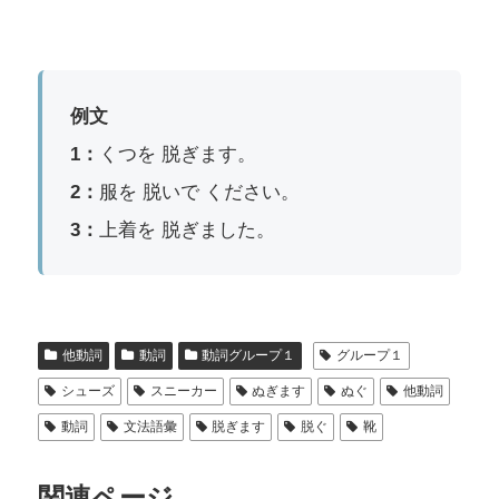
例文
1：
くつを 脱ぎます。
2：
服を 脱いで ください。
3：
上着を 脱ぎました。
他動詞
動詞
動詞グループ１
グループ１
シューズ
スニーカー
ぬぎます
ぬぐ
他動詞
動詞
文法語彙
脱ぎます
脱ぐ
靴
関連ページ