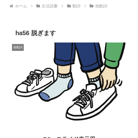
ホーム
文法語彙
動詞
他動詞
ha56 脱ぎます
他動詞