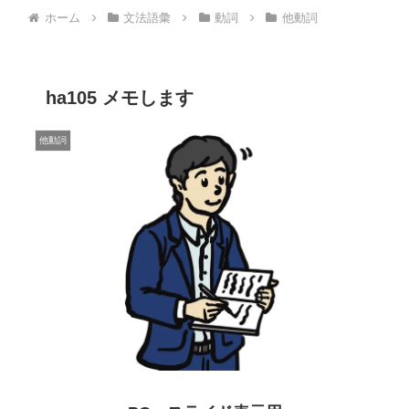
ホーム
文法語彙
動詞
他動詞
ha105 メモします
他動詞