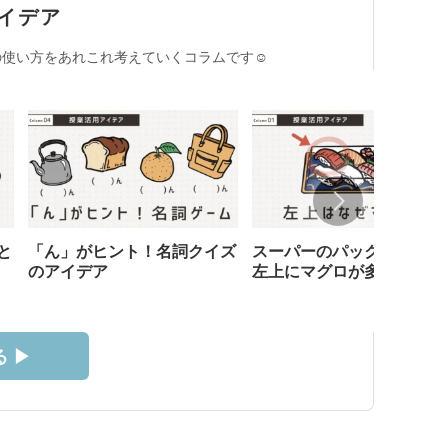
イデア
使い方をあれこれ考えていくコラムです☺︎
と
「ん」がヒント！名詞クイズ
スーパーのパック寿司、な
のアイデア
左上にマグロが多い？
 ▶︎