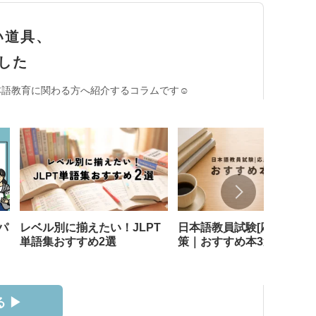
い道具、
した
語教育に関わる方へ紹介するコラムです☺︎
パ
レベル別に揃えたい！JLPT
日本語教員試験[応用試験]
単語集おすすめ2選
策｜おすすめ本3選
 ▶︎