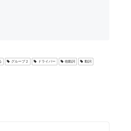
る
グループ２
ドライバー
他動詞
動詞