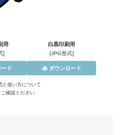
刷用
白黒印刷用
式]
[JPG形式]
ロード
📥 ダウンロード
形式と使い方について
をご確認ください