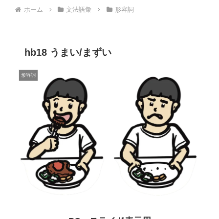
ホーム
文法語彙
形容詞
hb18 うまい/まずい
形容詞