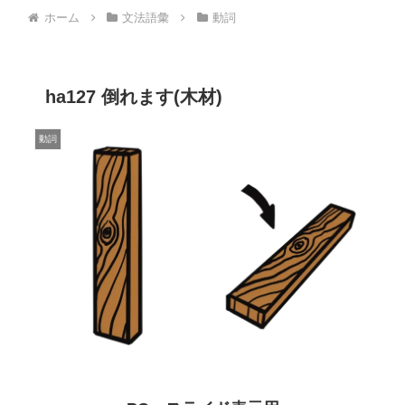
ホーム
文法語彙
動詞
ha127 倒れます(木材)
動詞