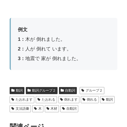
例文
1：
木が 倒れました。
2：
人が 倒れて います。
3：
地震で 家が 倒れました。
動詞
動詞グループ２
自動詞
グループ２
たおれます
たおれる
倒れます
倒れる
動詞
文法語彙
木
木材
自動詞
関連ページ