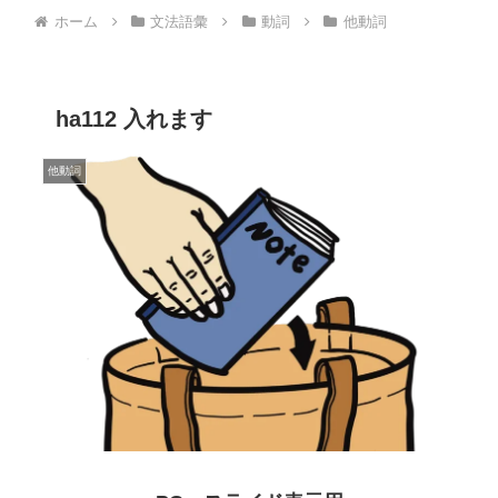
ホーム
文法語彙
動詞
他動詞
ha112 入れます
他動詞