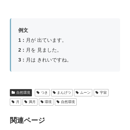
例文
1：
月が 出ています。
2：
月を 見ました。
3：
月は きれいですね。
自然環境
つき
まんげつ
ムーン
宇宙
月
満月
環境
自然環境
関連ページ