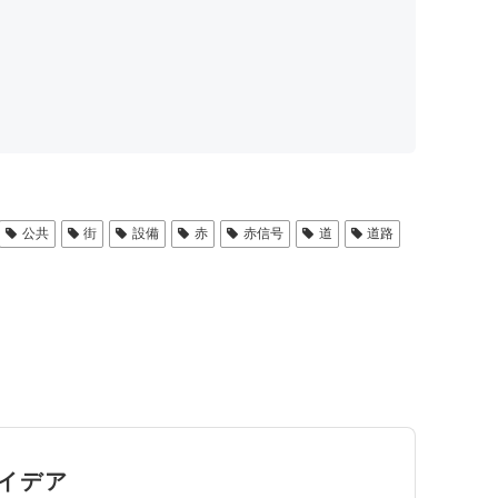
公共
街
設備
赤
赤信号
道
道路
イデア