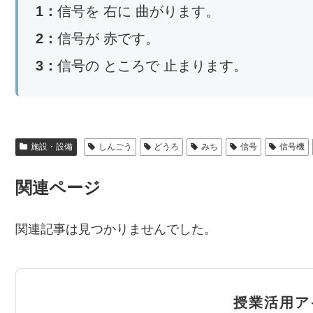
1：
信号を 右に 曲がります。
2：
信号が 赤です。
3：
信号の ところで 止まります。
施設・設備
しんごう
どうろ
みち
信号
信号機
関連ページ
関連記事は見つかりませんでした。
授業活用ア