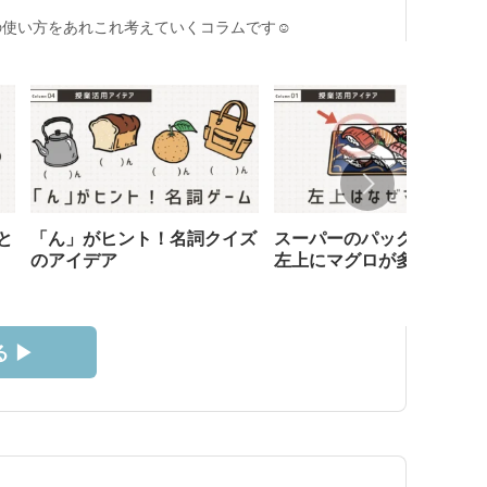
使い方をあれこれ考えていくコラムです☺︎
と
「ん」がヒント！名詞クイズ
スーパーのパック寿司、な
のアイデア
左上にマグロが多い？
 ▶︎