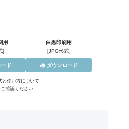
刷用
白黒印刷用
式]
[JPG形式]
ロード
📥 ダウンロード
形式と使い方について
をご確認ください