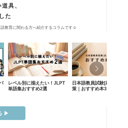
い道具、
した
語教育に関わる方へ紹介するコラムです☺︎
パ
レベル別に揃えたい！JLPT
日本語教員試験[応用試験]
単語集おすすめ2選
策｜おすすめ本3選
 ▶︎