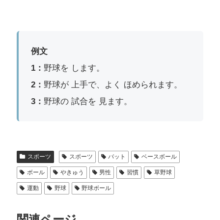
例文
1：
野球を します。
2：
野球が 上手で、よく ほめられます。
3：
野球の 試合を 見ます。
スポーツ
スポーツ
バット
ベースボール
ボール
やきゅう
男性
習慣
草野球
運動
野球
野球ボール
関連ページ