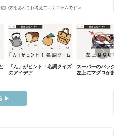
使い方をあれこれ考えていくコラムです☺︎
と
「ん」がヒント！名詞クイズ
スーパーのパック寿司、な
のアイデア
左上にマグロが多い？
 ▶︎