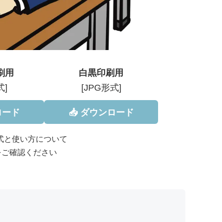
刷用
白黒印刷用
式]
[JPG形式]
ロード
📥 ダウンロード
形式と使い方について
をご確認ください