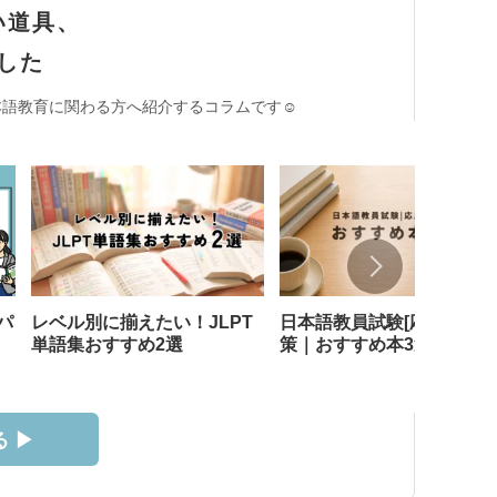
い道具、
した
語教育に関わる方へ紹介するコラムです☺︎
パ
レベル別に揃えたい！JLPT
日本語教員試験[応用試験]
単語集おすすめ2選
策｜おすすめ本3選
 ▶︎