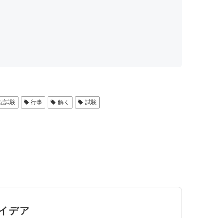
記試験
行事
解く
試験
イデア