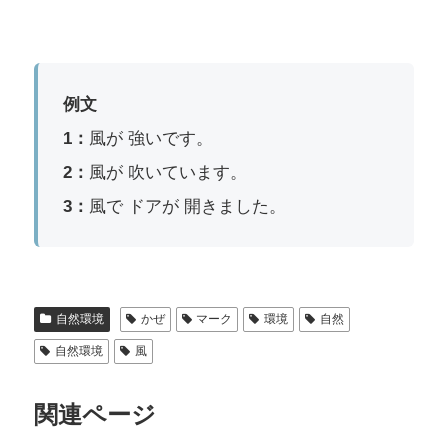
例文
1：
風が 強いです。
2：
風が 吹いています。
3：
風で ドアが 開きました。
自然環境
かぜ
マーク
環境
自然
自然環境
風
関連ページ