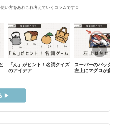
使い方をあれこれ考えていくコラムです☺︎
と
「ん」がヒント！名詞クイズ
スーパーのパック寿司、な
のアイデア
左上にマグロが多い？
 ▶︎