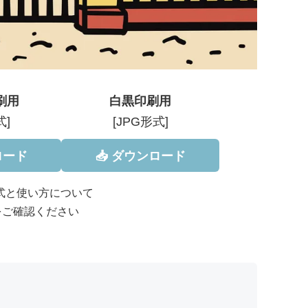
刷用
白黒印刷用
式]
[JPG形式]
ロード
📥 ダウンロード
形式と使い方について
をご確認ください