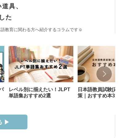
い道具、
した
語教育に関わる方へ紹介するコラムです☺︎
パ
レベル別に揃えたい！JLPT
日本語教員試験[応用試験]
単語集おすすめ2選
策｜おすすめ本3選
 ▶︎