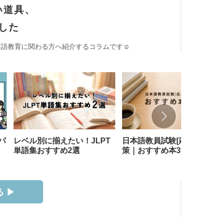
い道具、
した
語教育に関わる方へ紹介するコラムです☺︎
パ
レベル別に揃えたい！JLPT
日本語教員試験[応用試験]
単語集おすすめ2選
策｜おすすめ本3選
 ▶︎