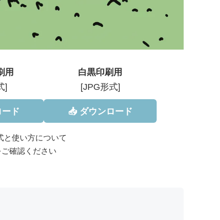
刷用
白黒印刷用
式]
[JPG形式]
ロード
📥 ダウンロード
形式と使い方について
をご確認ください