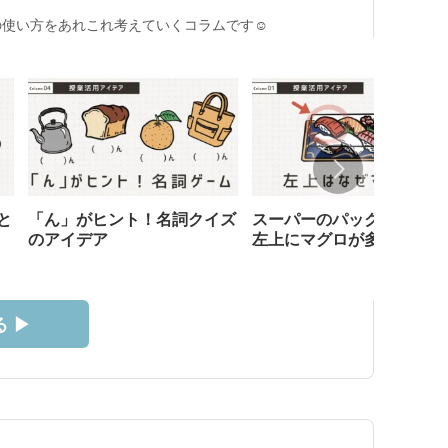
使い方をあれこれ考えていくコラムです☺︎
と
「ん」がヒント！名詞クイズ
スーパーのパック寿司、な
のアイデア
左上にマグロが多い？
 ▶︎