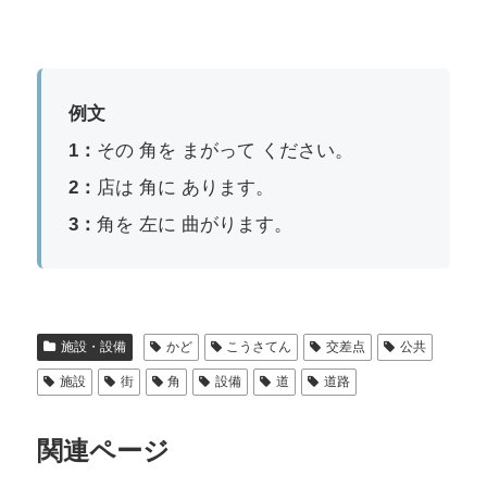
例文
1：
その 角を まがって ください。
2：
店は 角に あります。
3：
角を 左に 曲がります。
施設・設備
かど
こうさてん
交差点
公共
施設
街
角
設備
道
道路
関連ページ