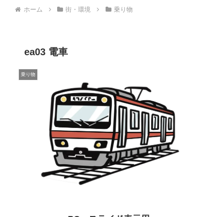
ホーム
街・環境
乗り物
ea03 電車
乗り物