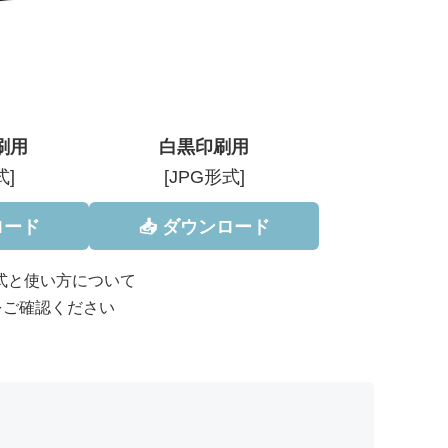
刷用
白黒印刷用
式]
[JPG形式]
ロード
📥 ダウンロード
形式と使い方について
をご確認ください