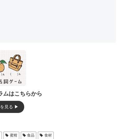
ラムはこちらから
見る ▶︎
蜜柑
食品
食材