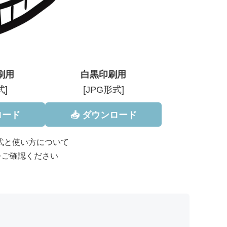
刷用
白黒印刷用
式]
[JPG形式]
ロード
📥 ダウンロード
形式と使い方について
をご確認ください