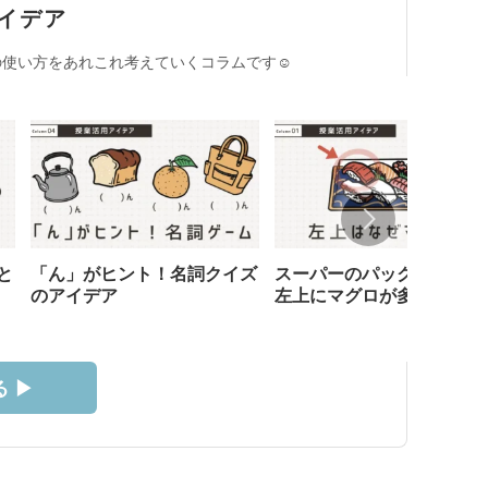
イデア
使い方をあれこれ考えていくコラムです☺︎
と
「ん」がヒント！名詞クイズ
スーパーのパック寿司、な
のアイデア
左上にマグロが多い？
 ▶︎