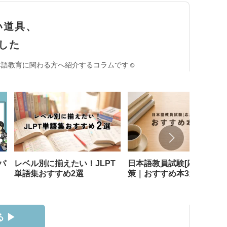
い道具、
した
語教育に関わる方へ紹介するコラムです☺︎
パ
レベル別に揃えたい！JLPT
日本語教員試験[応用試験]
単語集おすすめ2選
策｜おすすめ本3選
 ▶︎