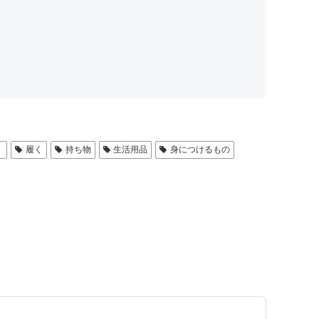
く
履く
持ち物
生活用品
身につけるもの