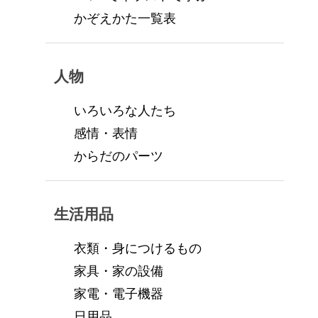
かぞえかた一覧表
人物
いろいろな人たち
感情・表情
からだのパーツ
生活用品
衣類・身につけるもの
家具・家の設備
家電・電子機器
日用品