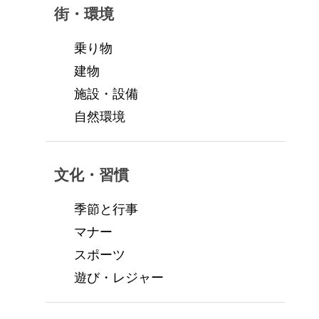
街・環境
乗り物
建物
施設・設備
自然環境
文化・習慣
季節と行事
マナー
スポーツ
遊び・レジャー