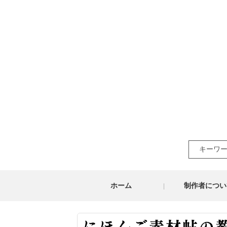
Search
for:
ホーム
制作者につい