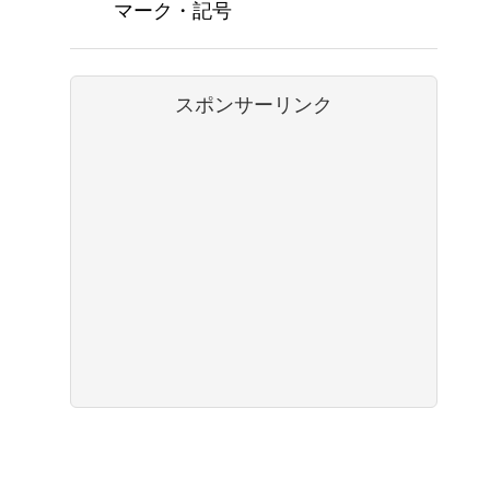
マーク・記号
スポンサーリンク