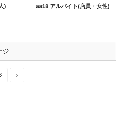
人)
aa18 アルバイト(店員・女性)
ージ
次
3
へ