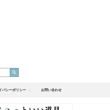
Search Button
イバシーポリシー
お問い合わせ