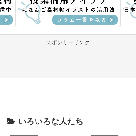
スポンサーリンク
いろいろな人たち