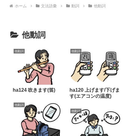
ホーム
文法語彙
動詞
他動詞
他動詞
他動詞
他動詞
ha124 吹きます(笛)
ha120 上げます/下げま
す(エアコンの温度)
他動詞
他動詞