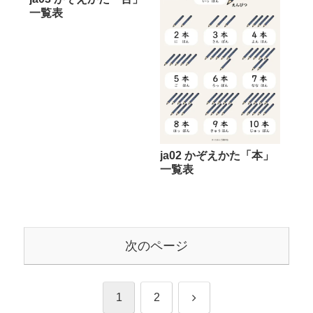
一覧表
ja02 かぞえかた「本」
一覧表
次のページ
次
1
2