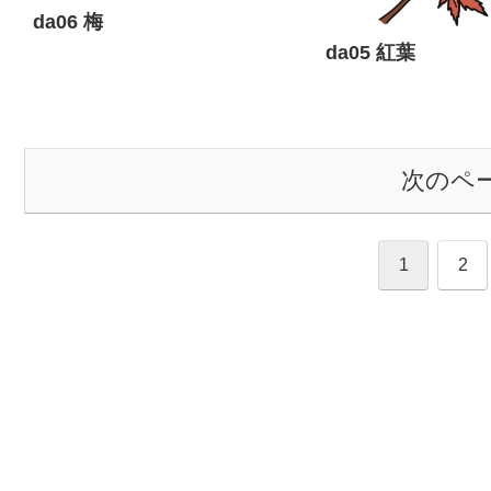
da06 梅
da05 紅葉
次のペ
1
2