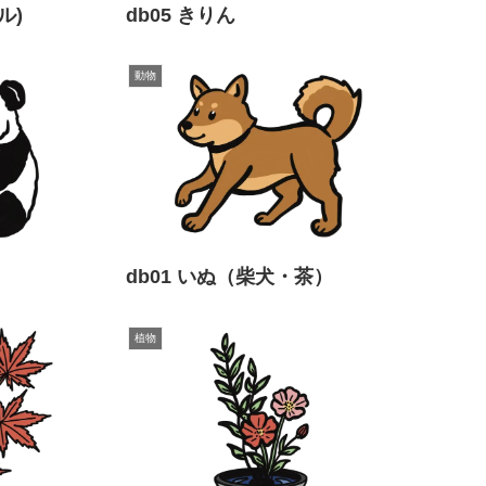
ル)
db05 きりん
動物
db01 いぬ（柴犬・茶）
植物